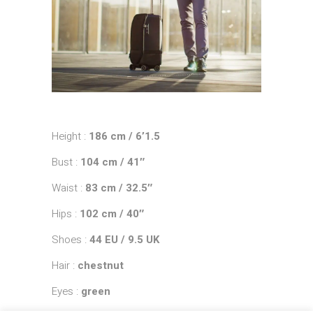
Height :
186 cm / 6’1.5
Bust :
104 cm / 41″
Waist :
83 cm / 32.5″
Hips :
102 cm / 40″
Shoes :
44 EU / 9.5 UK
Hair :
chestnut
Eyes :
green