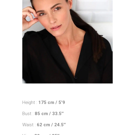
Height :
175 cm / 5’9
Bust :
85 cm / 33.5″
Waist :
62 cm / 24.5″